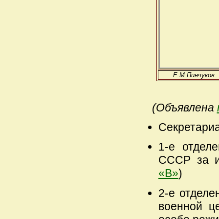
Е.М.Пинчуков
(Объявлена
Секретари
1-е отдел
СССР за 
«В»
)
2-е отделе
военной ц