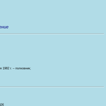
ение
я 1982 г. – полковник;
02
6