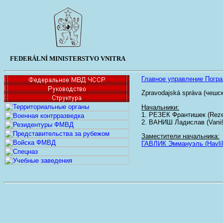
FEDERÁLNÍ MINISTERSTVO VNITRA
Главное управление Погра
Zpravodajská správa (чешск
Начальники:
1. РЕЗЕК Франтишек (Rezek
2. ВАНИШ Ладислав (Vaniš L
Заместители начальника:
ГАВЛИК Эммануэль (Havlí