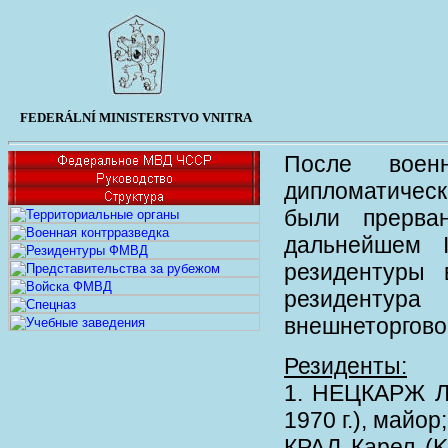
FEDERÁLNÍ MINISTERSTVO VNITRA
После воен
дипломатичес
были прерва
дальнейшем 
резидентуры 
резидентур
внешнеторгово
Резиденты:
1. НЕЦКАРЖ Лу
1970 г.), майор;
КРАЛ Карел (Kr