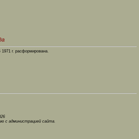
да
 1971 г. расформирована.
0
2
6
ию с администрацией сайта.