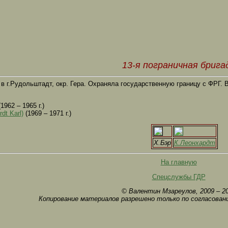
13-я пограничная брига
в г.Рудольштадт, окр. Гера. Охраняла государственную границу с ФРГ. В
1962 – 1965 г.)
t Karl)
(1969 – 1971 г.)
Х.Бэр
К.Леонхардт
На главную
Спецслужбы ГДР
© Валентин Мзареулов, 2009 – 2
Копирование материалов разрешено только по согласован