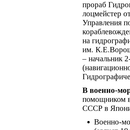
прораб Гидрог
лоцмейстер о
Управления п
кораблевожден
на гидрограф
им. К.Е.Ворош
– начальник 2-
(навигационн
Гидрографич
В военно-мор
помощником в
СССР в Япони
Военно-мо