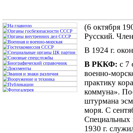
(6 октября 190
Русский. Член
В 1924 г. око
В РККФ:
с 7 
военно-морск
практику кор
коммуна». По
штурмана эсм
моря. С сентя
Специальных 
1930 г. служ