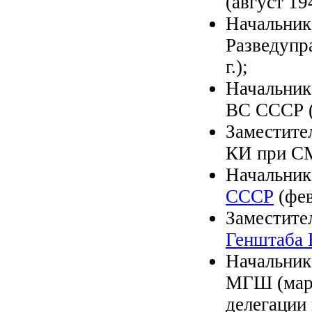
(август 19
Начальник
Разведупр
г.);
Начальник
ВС СССР (м
Заместите
КИ при СМ
Начальник
СССР
(фев
Заместите
Генштаба
Начальни
МГШ (март
делегации