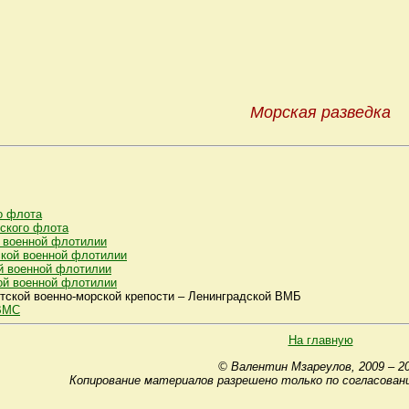
Морская разведка
о флота
ского флота
 военной флотилии
кой военной флотилии
й военной флотилии
ой военной флотилии
ской военно-морской крепости – Ленинградской ВМБ
 ВМС
На главную
© Валентин Мзареулов, 2009 – 2
Копирование материалов разрешено только по согласован