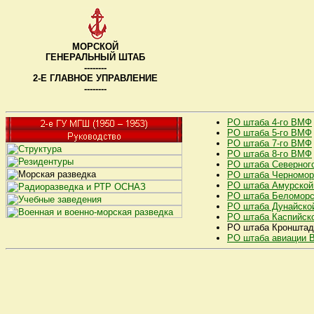
МОРСКОЙ
ГЕНЕРАЛЬНЫЙ ШТАБ
--------
2-Е ГЛАВНОЕ УПРАВЛЕНИЕ
--------
РО штаба 4-го ВМФ
РО штаба 5-го ВМФ
РО штаба 7-го ВМФ
РО штаба 8-го ВМФ
РО штаба Северног
РО штаба Черномор
РО штаба Амурской
РО штаба Беломорс
РО штаба Дунайско
РО штаба Каспийск
РО штаба Кронштадт
РО штаба авиации