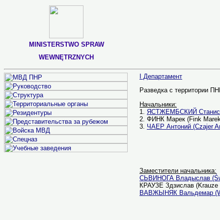
MINISTERSTWO SPRAW
WEWNĘTRZNYCH
I Департамент
Разведка с территории ПНР.
Начальники:
1.
ЯСТЖЕМБСКИЙ Станислав
2. ФИНК Марек (Fink Marek
3.
ЧАЕР Антоний (Czajer An
Заместители начальника:
СЬВИНОГА Владыслав (Św
КРАУЗЕ Здзислав (Krauze Zd
ВАВЖЫНЯК Вальдемар (Wa