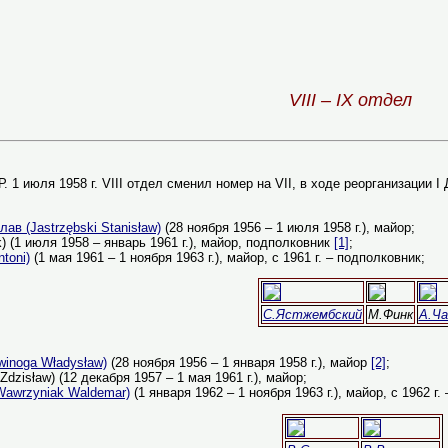
VIII – IX отдел
 1 июля 1958 г. VIII отдел сменил номер на VII, в ходе реорганизации I 
 (Jastrzębski Stanisław)
(28 ноября 1956 – 1 июля 1958 г.), майор;
) (1 июля 1958 – январь 1961 г.), майор, подполковник
[1]
;
toni)
(1 мая 1961 – 1 ноября 1963 г.), майор, с 1961 г. – подполковник;
С.Ястжембский
М.Финк
А.Ча
inoga Władysław)
(28 ноября 1956 – 1 января 1958 г.), майор
[2]
;
zisław) (12 декабря 1957 – 1 мая 1961 г.), майор;
wrzyniak Waldemar)
(1 января 1962 – 1 ноября 1963 г.), майор, с 1962 г.