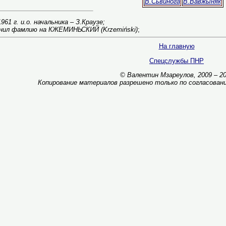
В.Сьвинога
В.Вавжыняк
961 г. и.о. начальника – З.Краузе;
енил фамлию на КЖЕМИНЬСКИЙ (Krzemiński)
;
На главную
Спецслужбы ПНР
© Валентин Мзареулов, 2009 – 2
Копирование материалов разрешено только по согласован