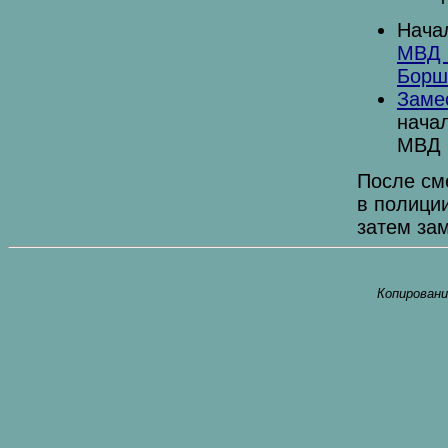
Нача
МВД 
Борш
Заме
нача
МВД (
После см
в полиции
затем зам
Копировани