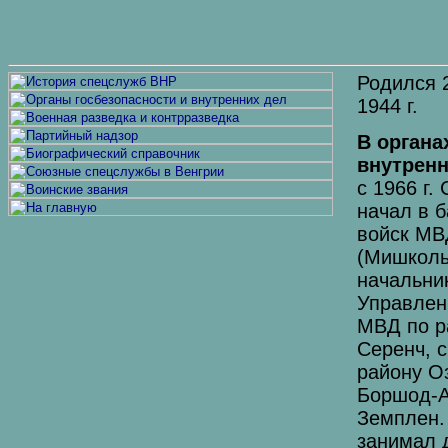
Родился 
1944 г.
В органа
внутренн
с 1966 г.
начал в 
войск МВ
(Мишкольц
начальни
Управлен
МВД по р
Серенч, с
району О
Боршод-А
Земплен.
занимал 