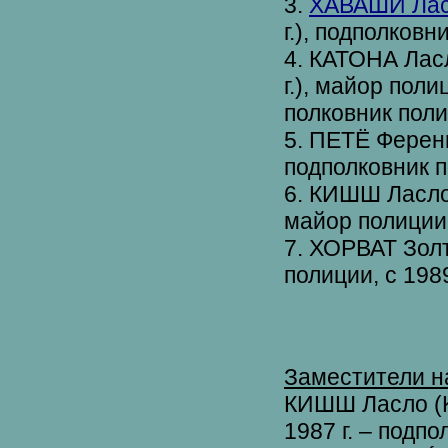
3.
ХАВАШИ Ласл
г.), подполковн
4. КАТОНА Ласл
г.), майор поли
полковник поли
5. ПЕТЁ Ференц
подполковник п
6. КИШШ Ласло (
майор полиции,
7. ХОРВАТ Золта
полиции, с 1989
Заместители н
КИШШ Ласло (Ki
1987 г. – подп