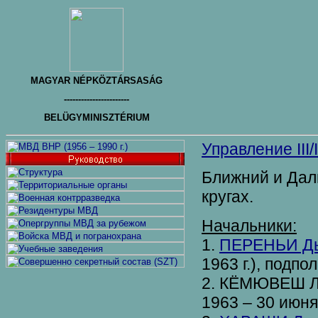
MAGYAR NÉPKÖZTÁRSASÁG
-----------------------
BELÜGYMINISZTÉRIUM
Управление III/I
Ближний и Дал
кругах.
Начальники:
1.
ПЕРЕНЬИ Дью
1963 г.), подпо
2. КЁМЮВЕШ Ла
1963 – 30 июня