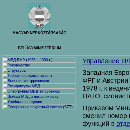
MAGYAR NÉPKÖZTÁRSASÁG
-----------------------
BELÜGYMINISZTÉRIUM
Управление III/I
Западная Евро
ФРГ и Австрии
1978 г. к веде
НАТО, сионист
Приказом Минис
сменил номер н
функций в
отдел