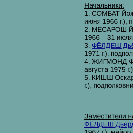
Начальники:
1. СОМБАТ Йоже
июня 1966 г.),
2. МЕСАРОШ Йо
1966 – 31 июля
3.
ФЁЛДЕШ Дьёр
1971 г.), подпо
4. ЖИГМОНД Фе
августа 1975 г.
5. КИШШ Оскар 
г.), подполковн
Заместители н
ФЁЛДЕШ Дьёрдь
1967 г.), майо