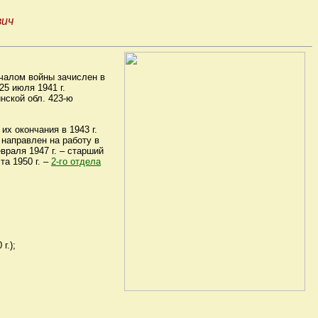
вич
ачалом войны зачислен в
25 июля 1941 г.
нской обл. 423-ю
х окончания в 1943 г.
 направлен на работу в
евраля 1947 г. – старший
ста 1950 г. –
2-го отдела
г.);