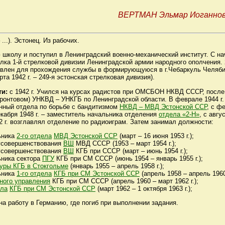
ВЕРТМАН Эльмар Иоганно
 ...). Эстонец. Из рабочих.
ю школу и поступил в Ленинградский военно-механический институт. С н
олка 1-й стрелковой дивизии Ленинградской армии народного ополчения. 
авлен для прохождения службы в формирующуюся в г.Чебаркуль Челяби
та 1942 г. – 249-я эстонская стрелковая дивизия).
ти:
с 1942 г. Учился на курсах радистов при ОМСБОН НКВД СССР, после и
фронтовом) УНКВД – УНКГБ по Ленинградской области. В феврале 1944 г.
нный отдела по борьбе с бандитизмом
НКВД – МВД Эстонской ССР
, с ф
кабря 1948 г. – заместитель начальника отделения
отдела «2-Н»
, с авгу
52 г. возглавлял отделение по радиоиграм. Затем занимал должности:
ьника
2-го отдела
МВД Эстонской ССР
(март – 16 июня 1953 г.);
усовершенствования
ВШ
МВД СССР (1953 – март 1954 г.);
усовершенствования
ВШ
КГБ при СССР (март – июнь 1954 г.);
ьника сектора
ПГУ
КГБ при СМ СССР (июнь 1954 – январь 1955 г.);
уры КГБ в Стокгольме
(январь 1955 – апрель 1958 г.);
ьника
1-го отдела
КГБ при СМ Эстонской ССР
(апрель 1958 – апрель 1960 
вного управления
КГБ при СМ СССР (апрель 1960 – март 1962 г.);
ела
КГБ при СМ Эстонской ССР
(март 1962 – 1 октября 1963 г.);
а работу в Германию, где погиб при выполнении задания.