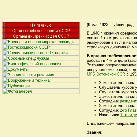
(9 мая 1923 г., Ленинград –
В 1940 г. окончил средню
состав 1-го стрелкового п
эвакуирован в тыл и напр
стрелковую дивизию (с мар
В органах госбезопаснос
работал в 4-м отделе (за
Эстонию: оперуполномоче
оперуполномоченный, с де
МГБ Эстонской ССР
, с 19
Заместитель начал
Слушатель курсов 
Слушатель курсов 
Заместитель начал
Сотрудник
резидент
Заместитель начал
Сотрудник
2-го Гла
Начальник
1-го отд
В дальнейшем направлен н
Звания: