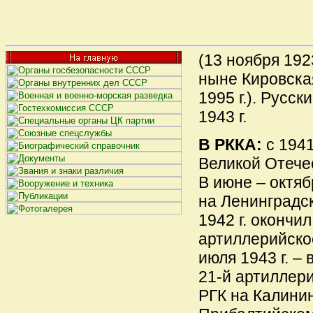
(13 ноября 1923
ныне Кировская
1995 г.). Русск
1943 г.
В РККА:
с 1941
Великой Отече
В июне – октяб
на Ленинградс
1942 г. окончи
артиллерийско
июля 1943 г. –
21-й артиллер
РГК на Калини