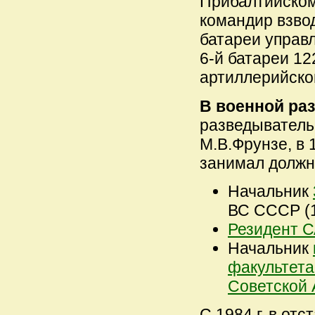
Прибалтийском
командир взво
батареи управ
6-й батареи 12
артиллерийско
В военной раз
разведыватель
М.В.Фрунзе, в 1
занимал должн
Начальник
ВС СССР (19
Резидент С
Начальник
факультет
Советской
С 1984 г. в от