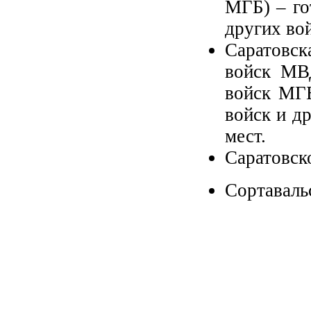
МГБ) – го
других во
Саратовск
войск МВД
войск МГБ
войск и д
мест.
Саратовск
Сортаваль