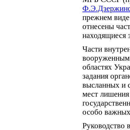
Ф.Э.Дзержинс
прежнем виде 
отнесены част
находящиеся з
Части внутре
вооруженным 
областях Укр
задания орга
высланных и с
мест лишения
государствен
особо важных
Руководство 