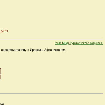
руга
УПВ МВД Туркменского округа>>
, охраняли границу с Ираном и Афганистаном.
02
6