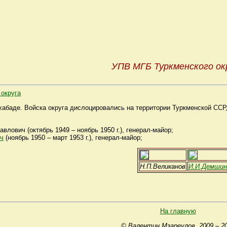
УПВ МГБ Туркменского ок
округа
хабаде. Войска округа дислоцировались на территории Туркменской ССР
лович (октябрь 1949 – ноябрь 1950 г.), генерал-майор;
ч
(ноябрь 1950 – март 1953 г.), генерал-майор;
Н.П.Великанов
И.И.Демшин
На главную
© Валентин Мзареулов, 2009 – 2