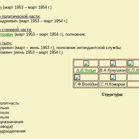
ч
(март 1953 – март 1954 г.)
 политической части:
реевич (март 1953 – март 1954 г.)
 строевой части:
трович
(март 1953 – март 1954 г.), полковник;
 тылу:
рович (март – июнь 1953 г.), полковник интендантской службы;
евич (июнь 1953 – март 1954 г.)
А.И.Чупин
В.А.Кукушкин
К.П.Ж
Г.Ф.Володин
С.Н.Комаров
Структура:
политчасть
альон
альон
альон
цназначения
взвода)
одразделения