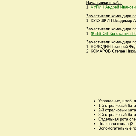
Начальники штаба:
1.
ЧУПИН Андрей Иванови
Заместители командира по
1. КУКУШКИН Владимир Анд
Заместители командира по
1.
ЖЕВЛОВ Константин Пе
Заместители командира по
1. ВОЛОДИН Григорий Федо
2. КОМАРОВ Степан Никола
Управление, штаб, 
1-й стрелковый бат
2-й стрелковый бат
3-й стрелковый бат
Отдельная рота спе
Полковая школа (3 
Вспомогательные п