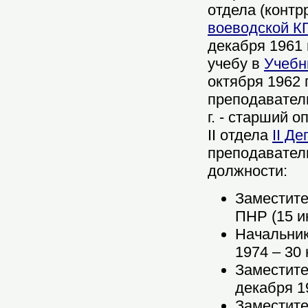
отдела
(контр
воеводской К
декабря 1961 
учебу в
Учебн
октября 1962 
преподавател
г. - старший о
II отдела
II Д
преподавате
должности:
Заместите
ПНР (
15 и
Начальни
19
74
– 30
Заместите
декабря 19
Заместите