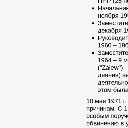
ПНР (28 но
Начальни
ноября 195
Заместите
декабря 19
Руководи
1960 – 1964
Заместите
1964 – 9 м
("Zalew")
деяния) в
деятельно
этом была
10 мая 1971 г
причинам. С 1
особым поруче
обвинению в у