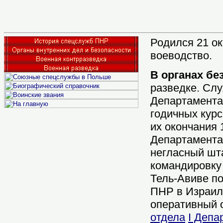
Родился 21 ок
воеводство.
В органах бе
разведке. Слу
Департамента 
годичных кур
их окончания 
Департамента 
негласный шта
командировку
Тель-Авиве п
ПНР в Израиле
оперативный о
отдела
I Депа