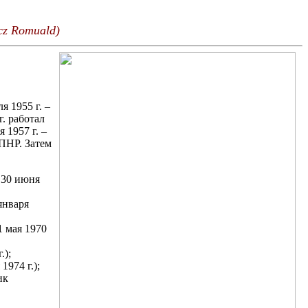
z Romuald)
я 1955 г. –
. работал
 1957 г. –
ПНР. Затем
 30 июня
января
 мая 1970
.);
1974 г.);
ик