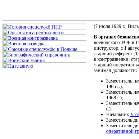
(7 июля 1929 г., Вильн
В органах безопасн
воеводского УОБ в Щ
инструктор, с 1 авгу
старший референт Де
в контрразведки: ста
старший оперативны
занимал должности:
Заместитель н
1965 г.);
Заместитель н
1968 г.);
Заместитель н
г.);
Начальник
V о
Заместитель д
Заместитель д
оперативной г