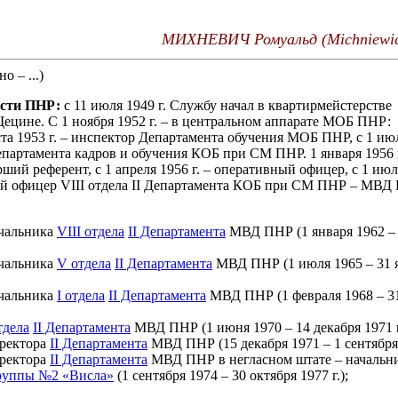
МИХНЕВИЧ Ромуальд (Michniewic
о – ...)
ости ПНР:
с 11 июля 1949 г. Службу начал в квартирмейстерстве
ецине. С 1 ноября 1952 г. – в центральном аппарате МОБ ПНР:
ста 1953 г. – инспектор Департамента обучения МОБ ПНР, с 1 июл
партамента кадров и обучения КОБ при СМ ПНР. 1 января 1956 г
рший референт, с 1 апреля 1956 г. – оперативный офицер, с 1 июля
й офицер VIII отдела II Департамента КОБ при СМ ПНР – МВД 
ачальника
VIII отдела
II Департамента
МВД ПНР (1 января 1962 –
ачальника
V отдела
II Департамента
МВД ПНР (1 июля 1965 – 31 
ачальника
I отдела
II Департамента
МВД ПНР (1 февраля 1968 – 31
тдела
II Департамента
МВД ПНР (1 июня 1970 – 14 декабря 1971 г
иректора
II Департамента
МВД ПНР (15 декабря 1971 – 1 сентября 
иректора
II Департамента
МВД ПНР в негласном штате – начальн
руппы №2 «Висла»
(1 сентября 1974 – 30 октября 1977 г.);