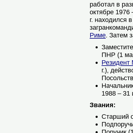
работал в раз
октябре 1976 
г. находился 
загранкоманд
Риме
. Затем 
Заместите
ПНР (1 мар
Резидент
г.), дейс
Посольств
Начальни
1988 – 31 
Звания:
Старший се
Подпоручик
Поручик (1