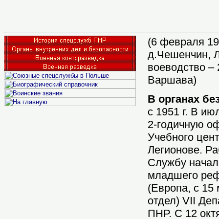
(6 февраля 193
д.Чешенчин, 
воеводство – 2
Варшава)
В органах бе
с 1951 г. В ию
2-годичную о
Учебного цен
Легионове. Ра
Службу начал
младшего реф
(Европа, с 15 
отдел) VII Д
ПНР. С 12 октя