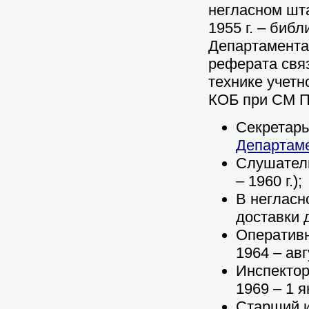
негласном шта
1955 г. – библ
Департамента 
реферата связ
технике учетн
КОБ при СМ П
Секретар
Департам
Слушате
– 1960 г.);
В негласн
доставки 
Оперативн
1964 – авгу
Инспекто
1969 – 1 я
Старший 