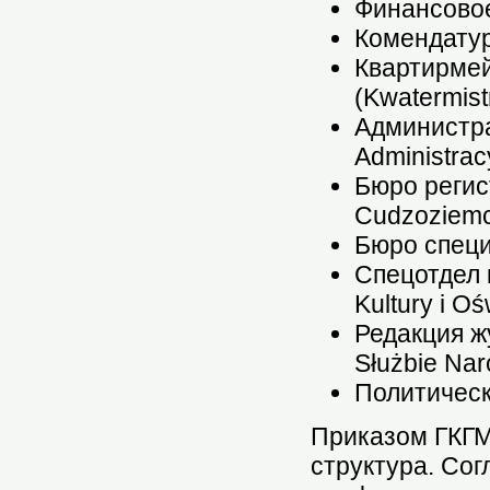
Финансовое
Комендатур
Квартирмей
(Kwatermis
Администра
Administra
Бюро регист
Cudzoziem
Бюро специ
Спецотдел 
Kultury i Oś
Редакция ж
Służbie Nar
Политическа
Приказом ГКГМ 
структура. Сог