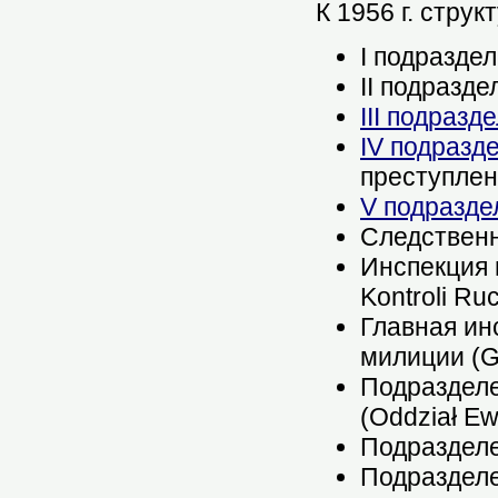
К 1956 г. стру
I подразде
II подразд
III подразд
IV подразд
преступлен
V подразде
Следственн
Инспекция 
Kontroli R
Главная ин
милиции (G
Подразделе
(Oddział Ew
Подразделе
Подразделе