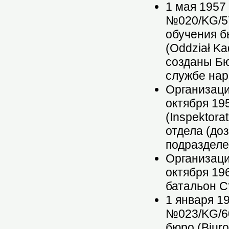
1 мая 1957
№020/KG/57
обучения б
(Oddział Ka
созданы Бю
службе нар
Организаци
октября 19
(Inspektor
отдела (до
подразделе
Организаци
октября 19
батальон С
1 января 1
№023/KG/60
бюро (Biuro