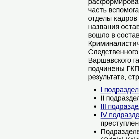
расформирован
часть вспомог
отделы кадров
названия оста
вошло в состав
Криминалистиче
Следственного
Варшавского г
подчинены ГКГМ
результате, ст
I подразде
II подразд
III подразд
IV подразд
преступлен
Подраздел