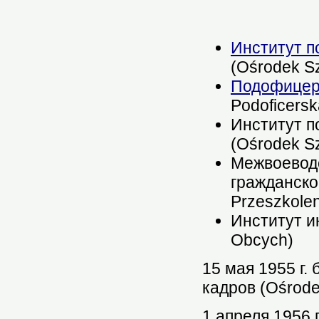
Институт п
(Ośrodek S
Подофицер
Podoficers
Институт п
(Ośrodek S
Межвоеводс
гражданско
Przeszkole
Институт и
Obcych)
15 мая 1955 г.
кадров (Ośrode
1 апреля 1956 