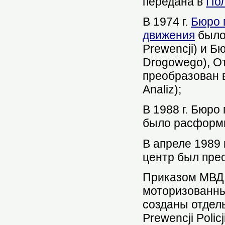
передана в
Пол
В 1974 г.
Бюро 
движения
было 
Prewencji) и Б
Drogowego), О
преобразован в
Analiz);
В 1988 г. Бюр
было расформ
В апреле 1989
центр был преоб
Приказом МВД 
моторизованны
созданы отдел
Prewencji Policji