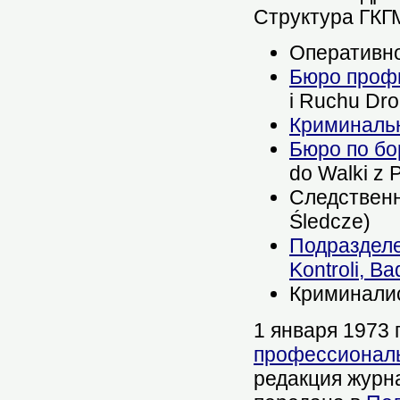
Структура ГКГ
Оперативно
Бюро профи
i Ruchu Dr
Криминаль
Бюро по бо
do Walki z
Следственн
Śledcze)
Подразделе
Kontroli, Ba
Криминалист
1 января 1973 г
профессиональ
редакция журна