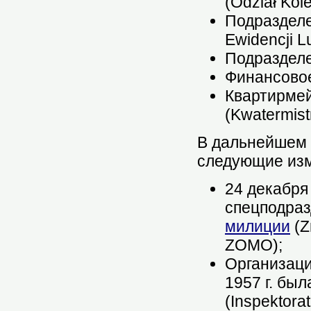
(Odział Kol
Подразделе
Ewidencji L
Подразделен
Финансовое
Квартирмей
(Kwatermis
В дальнейшем 
следующие из
24 декабря
спецподра
милиции
(Z
ZOMO);
Организаци
1957 г. бы
(Inspektor