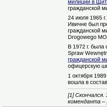
милиции в Щи
гражданской мил
24 июля 1965 г
Ивичне был пр
гражданской ми
Drogowego MO i
В 1972 г. была
Spraw Wewnętr
гражданской м
офицерскую ш
1 октября 1989 
вошла в соста
[1]
Скончался. 3
коменданта –