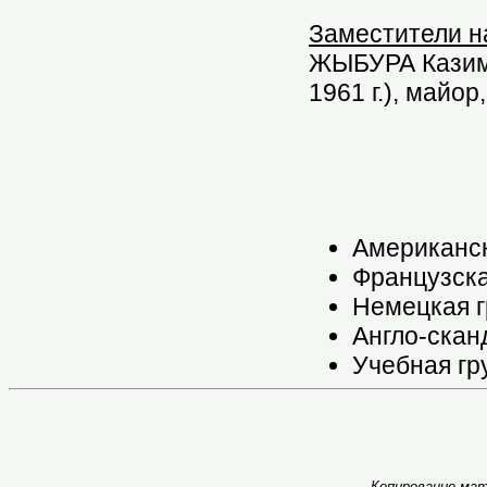
Заместители н
ЖЫБУРА Казимеж
1961 г.), майор
Американск
Французска
Немецкая г
Англо-скан
Учебная гр
Копирование мат