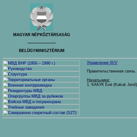
MAGYAR NÉPKÖZTÁRSASÁG
-----------------------
BELÜGYMINISZTÉRIUM
Управление III/V
Правительственная связь. 
Начальники:
1. КАКУК Енё (Kakuk Jenő) 