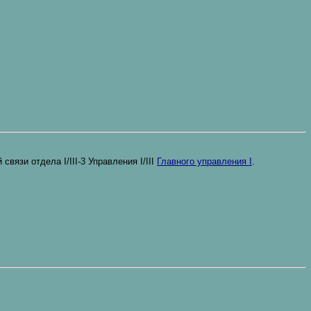
вязи отдела I/III-3 Управления I/III
Главного управления I
.