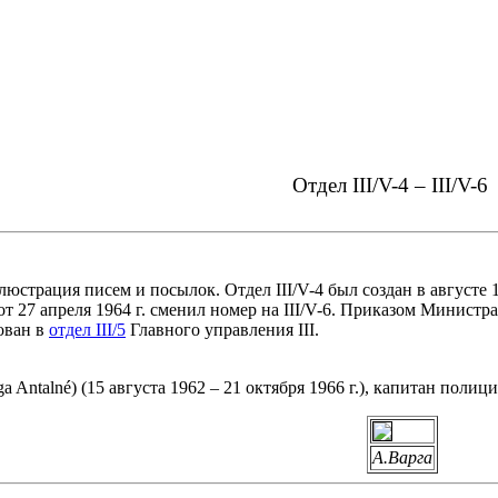
Отдел III/V-4 – III/V-6
люстрация писем и посылок. Отдел III/V-4 был создан в августе 1
 27 апреля 1964 г. сменил номер на III/V-6. Приказом Министра 
ован в
отдел III/5
Главного управления III.
 Antalné) (15 августа 1962 – 21 октября 1966 г.), капитан полици
А.Варга