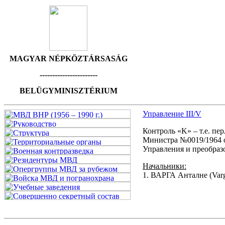
MAGYAR NÉPKÖZTÁRSASÁG
-----------------------
BELÜGYMINISZTÉRIUM
Управление III/V
Контроль «K» – т.е. пер
Министра №0019/1964 от
Управления и преобраз
Начальники:
1. ВАРГА Анталне (Varga