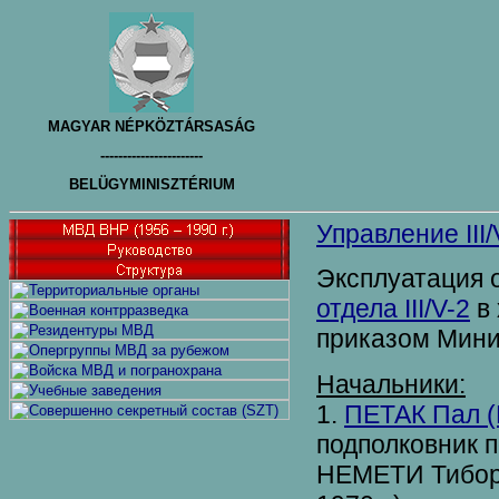
MAGYAR NÉPKÖZTÁRSASÁG
-----------------------
BELÜGYMINISZTÉRIUM
Управление III/
Эксплуатация 
отдела III/V-2
в 
приказом Минис
Начальники:
1.
ПЕТАК Пал (P
подполковник п
НЕМЕТИ Тибор (