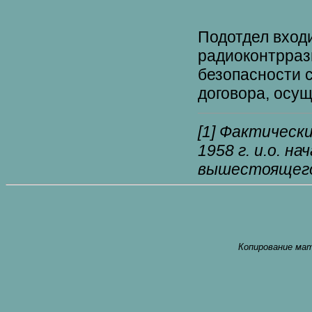
Подотдел
входи
радиоконтрраз
безопасности
договора
, осу
[1]
Фактически
19
58
г. и.о. н
вышестояще
Копирование мат