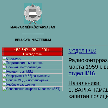
MAGYAR NÉPKÖZTÁRSASÁG
-----------------------
BELÜGYMINISZTÉRIUM
Отдел II/
10
Радиоконтрраз
марта 1959 г. 
отдел II/16
.
Начальники:
1. ВАРГА Тамаш
капитан полиции