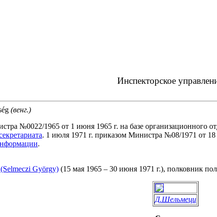
Инспекторское управлен
kség
(венг.)
стра №0022/1965 от 1 июня 1965 г. на базе организационного 
секретариата
. 1 июля 1971 г. приказом Министра №08/1971 от 1
информации
.
elmeczi György)
(15 мая 1965 – 30 июня 1971 г.), полковник по
Д.Шельмеци