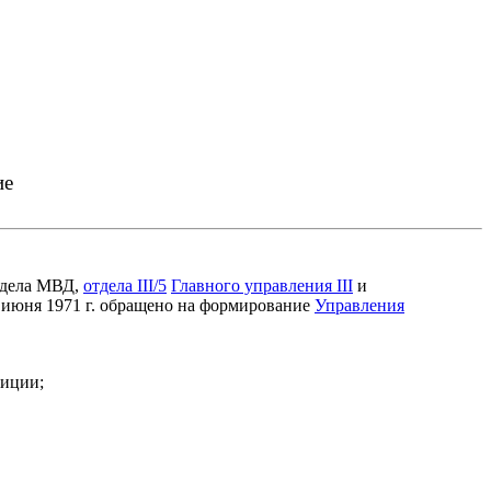
ие
отдела МВД,
отдела III/5
Главного управления III
и
8 июня 1971 г. обращено на формирование
Управления
лиции;