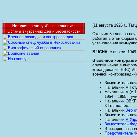
(11 августа 1926 г., Тат
Окончил 5 классов нача
работал в этой фирме с
установлении коммунис
В ЧСНА:
с апреля 1949
В военной контрразве
службу начал в информа
командованию ВВС) VII
военной контрразведки
Заместитель нача
Начальник VII от
Начальник V (с 1
1954 – 1955 г. у
Начальник ОВКР 
К.Готтвальда;
Начальник
3-го 
Заместитель на
Начальник
V Упр
Заместитель Фед
В резерве назначе
Представитель 