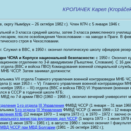
КРОПАЧЕК Карел (Kropáček 
це, окргу Нымбрук – 26 октября 1982 г.). Член КПЧ с 5 января 1946 г.
льной и 3 класса средней школы, затем 3 класса ремесленного училища 
лесарем, после освобождения Чехословакии – на заводе в Праге. В февр
тического строя в Чехословакии.
 г. Служил в ВВС, в 1950 г. окончил политическую школу офицеров резе
дке ЧСНА и Корпусе национальной безопасности:
с 1950 г. Окончил 
ционном отделении по 3-й авиадивизии (Пьештяни, Словакия). С 16 декаб
 отдела (ВВС и войска ПВО) Командования военной специальной службы (
) МНБ ЧССР. Затем занимал должности:
льника VII отдела Главного управления военной контрразведки МНБ ЧССР
дела (с мая 1953 г. – V) Главного управления военной контрразведки МНБ
 ноября 1955 г. – III) отдела (ВВС и войска ПВО) VI Управления (военная 
чился в СССР в годичной школе КГБ;
МВД по 7-й армии ПВО (1960 – 1968 г.), окончил вечерний университет
отделения
1-го отдела
III Управления
ФМВД ЧССР (1 января – 31 мая 1969 
чальника
5-го отдела
III Управления
ФМВД ЧССР (1 июня 1969 – 12 января 
авления КНБ
(12 января 1970 – 1 марта 1973 г.), в 1970 – 1972 г. заочн
ерального министра внутренних дел ЧССР
(1 марта 1973 – 1 июня 1979 г.
ния (1 июня 1979 – 1981 г.), в августе 1980 г. заочно окончил I факульт
ФМВД ЧССР при МВД Болгарии
(1981 – 26 октября 1982 г.);