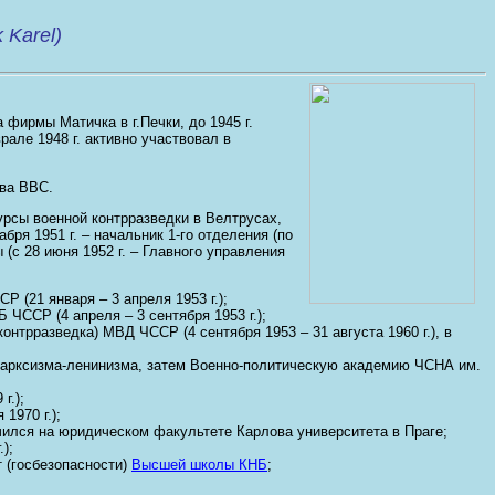
Karel)
фирмы Матичка в г.Печки, до 1945 г.
але 1948 г. активно участвовал в
рва ВВС.
курсы военной контрразведки в Велтрусах,
ря 1951 г. – начальник 1-го отделения (по
с 28 июня 1952 г. – Главного управления
 (21 января – 3 апреля 1953 г.);
 ЧССР (4 апреля – 3 сентября 1953 г.);
контрразведка) МВД ЧССР (4 сентября 1953 – 31 августа 1960 г.), в
 марксизма-ленинизма, затем Военно-политическую академию ЧСНА им.
г.);
1970 г.);
о очился на юридическом факультете Карлова университета в Праге;
);
ет (госбезопасности)
Высшей школы КНБ
;