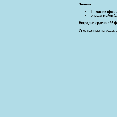
Звания:
Полковник (февра
Генерал-майор (ф
Награды:
ордена «25 фе
Иностранные награды: о