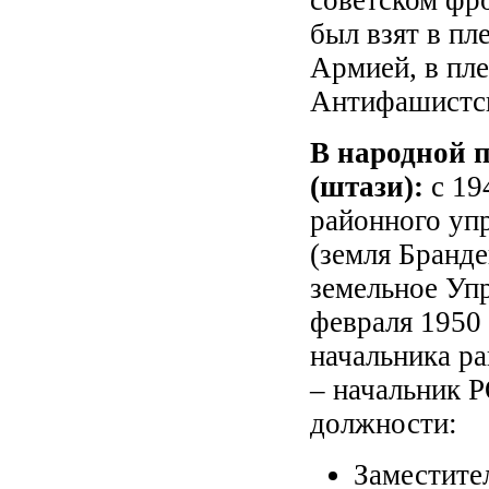
советском фро
был взят в пл
Армией, в пле
Антифашистск
В народной п
(штази):
с 19
районного уп
(земля Бранде
земельное Упр
февраля 1950 
начальника ра
– начальник Р
должности:
Заместите