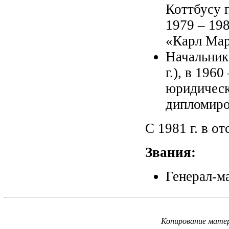
Коттбусу п
1979 – 19
«Карл Ма
Начальни
г.), в 196
юридическ
дипломиро
С 1981 г. в от
Звания:
Генерал-ма
Копирование матер