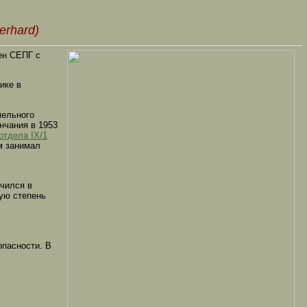
erhard)
лен СЕПГ с
ике в
мельного
нчания в 1953
отдела IX/1
м занимал
учился в
ную степень
опасности. В