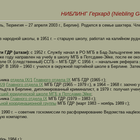
НИБЛИНГ Герхард (Niebling G
зуль, Тюрингия – 27 апреля 2003 г., Берлин). Родился в семье шахтера. Ч
ов народной школы, в 1951 г. – старшую школу, работал на калийном рудн
и ГДР (штази):
с 1952 г. Службу начал в РО МГБ в Бад-Зальцунгене зе
же году направлен на учебу в школу МГБ в Потсдаме-Эйке, после ее око
деле IX (следственный) ССГБ – МГБ ГДР. С 1956 г. – начальник реферата
Р. В 1959 – 1960 г. учился в окружной партийной школе в Берлине. Зате
ьника
отдела IX/1
Главного отдела IX
МГБ ГДР (1965 г.);
X/9
Главного отдела IX
МГБ ГДР (1965 – 1979 г.), в 1964 – 1968 г. заочно 
льдта в Берлине, дипломированный криминалист, в 1979 г. получил уче
шей юридической школе МГБ в Потсдаме-Эйке
;
ьника
Главного отдела IX
МГБ ГДР (1979 – 1983 г.);
ьной координационной группы
МГБ ГДР (март 1983 – ноябрь 1989 г.);
ая 1990 г. – советник госкомиссии по расформированию Ведомства нацбез
кую компартию.
рь 1984 г.);