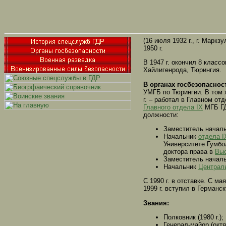
(16 июля 1932 г., г. Марк
1950 г.
В 1947 г. окончил 8 класс
Хайлигенрода, Тюрингия.
В органах госбезопасност
УМГБ по Тюрингии. В том 
г. – работал в Главном от
Главного отдела IX
МГБ ГД
должности:
Заместитель начал
Начальник
отдела I
Университете Гумбо
доктора права в
Выс
Заместитель начал
Начальник
Централ
C 1990 г. в отставке. С м
1999 г. вступил в Германс
Звания:
Полковник (1980 г.);
Генерал-майор (октяб