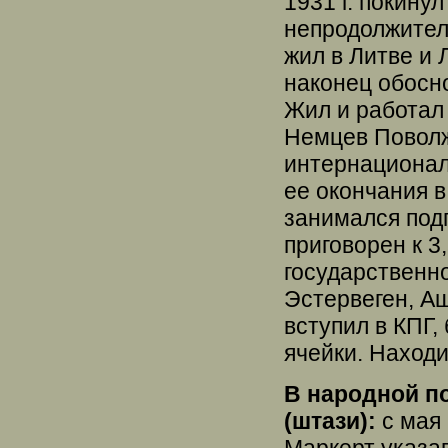
1931 г. покину
непродолжител
жил в Литве и 
наконец обосн
Жил и работал 
Немцев Поволж
интернационала
ее окончания в
занимался подп
приговорен к 3
государственн
Эстервеген, Аш
вступил в КПГ
ячейки. Находи
В народной по
(штази):
с мая 
Маркерт указав