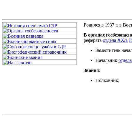
Родился в 1937 г. в Во
В органах госбезопасн
реферата
отдела XX/1
Г
Заместитель нача
Начальник
отдел
Звания:
Полковник;