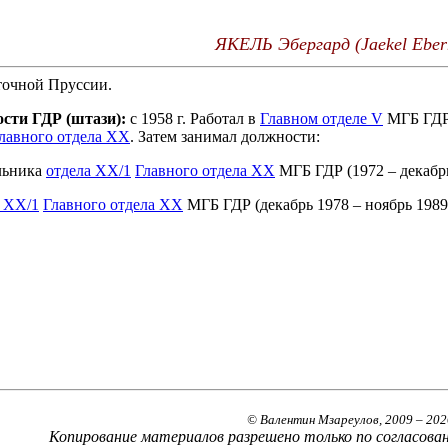
ЯКЕЛЬ Эбергард (Jaekel Eber
сточной Пруссии.
ости ГДР (штази):
с
1958
г. Работал в
Главном отделе
V
МГБ ГДР,
лавного отдела XX
. Затем занимал должности:
льника
отдела XX/1
Главного отдела XX
МГБ ГДР (1972 – декабрь 
а XX/1
Главного отдела XX
МГБ ГДР (декабрь 1978 – ноябрь 1989 
© Валентин Мзареулов, 2009 – 20
2
Копирование материалов разрешено только по согласова