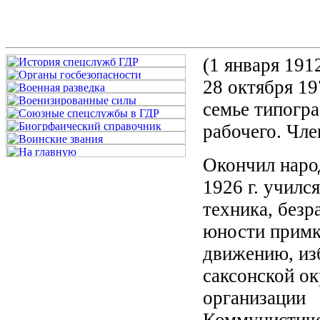
(1 января 1912
28 октября 197
семье типогр
рабочего. Чле
Окончил наро
1926 г. училс
техника, безр
юности примк
движению, из
саксонской о
организации