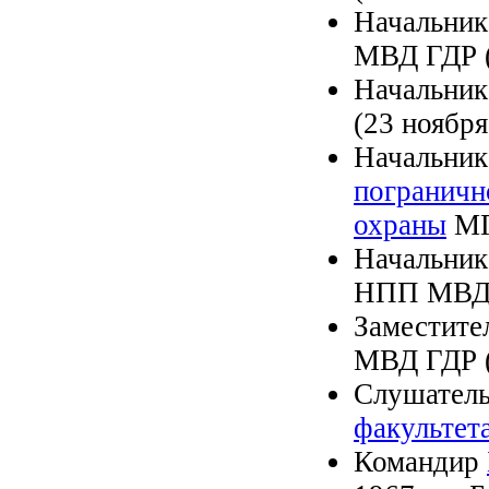
Начальник
МВД ГДР (1
Начальни
(23 ноября
Начальни
пограничн
охраны
МГБ
Начальник
НПП МВД Г
Заместите
МВД ГДР (1
Слушател
факультет
Командир