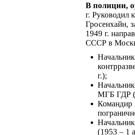
В полиции, 
г. Руководил 
Гросенхайн, з
1949 г. напра
СССР в Москв
Начальник
контрразв
г.);
Начальник 
МГБ ГДР (д
Командир 
пограничн
Начальник
(1953 – 1 а