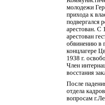
Коммунистиче
молодежи Гер
прихода к вла
подвергался р
арестован. С 
арестован гес
обвинению в 
концлагере Цв
1938 г. освоб
Член интерна
восстания зак
После падени
отдела кадро
вопросам г.Ле