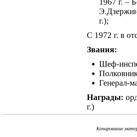
1967 г. –
Э.Дзержин
г.);
С 1972 г. в от
Звания:
Шеф-инспе
Полковник 
Генерал-ма
Награды:
орд
г.)
Копирование матер