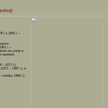
nfred)
П, в 1956 г. –
 начал
961 г. –
авлен на учебу в
м занимал
– 1971 г.);
1971 – 1987 г.), в
 ноябрь 1989 г.);