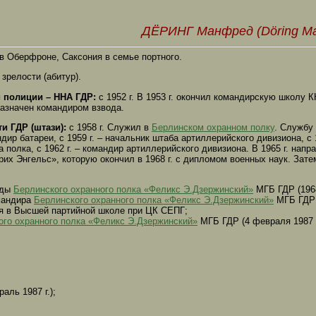
ДЁРИНГ Манфред (Döring Ma
 в Оберфроне, Саксония в семье портного.
 зрелости (абитур).
 полиции – ННА ГДР:
с 1952 г. В 1953 г. окончил командирскую школу КН
азначен командиром взвода.
и ГДР (штази):
с 1958 г. Служил в
Берлинском охранном полку
. Службу
дир батареи, с 1959 г. – начальник штаба артиллерийского дивизиона, с 1
полка, с 1962 г. – командир артиллерийского дивизиона. В 1965 г. напр
х Энгельс», которую окончил в 1968 г. с дипломом военных наук. Зате
нды
Берлинского охранного полка «Феликс Э.Дзержинский»
МГБ ГДР (1968 
мандира
Берлинского охранного полка «Феликс Э.Дзержинский»
МГБ ГДР (
лся в Высшей партийной школе при ЦК СЕПГ;
ого охранного полка «Феликс Э.Дзержинский»
МГБ ГДР (4 февраля 1987 –
аль 1987 г.);