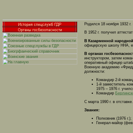
Родился 18 ноября 1932 г.
В 1952 г. получил аттестат
В Казарменной народной
офицерскую школу ННА, е
В органах госбезопасност
инструктором, затем коман
оперативный офицер штаба 
Военную академию «Фридри
должности:
Командир 2-й кома
1-й заместитель ко
1975 – 1976 г. учи
Командир
Берлинск
С марта 1990 г. в отставке.
Звания:
Полковник (1976 г.);
Генерал-майор (февр