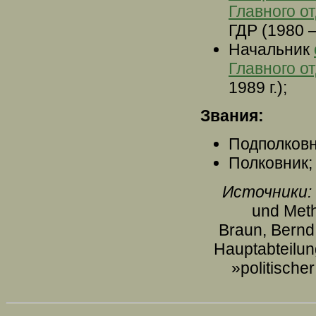
Главного о
ГДР (1980 – 
Начальник
Главного о
1989 г.);
Звания:
Подполковни
Полковник;
Источники:
und Met
Braun, Bernd 
Hauptabteilung
»politische