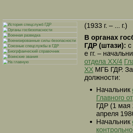
(1933 г. – ... г.)
В органах гос
ГДР (штази):
с 
е гг. – началь
отдела XX/4
Гл
XX
МГБ ГДР. З
должности:
Начальник
Главного о
ГДР (1 мая 
апреля 1980 
Начальник
контрольно