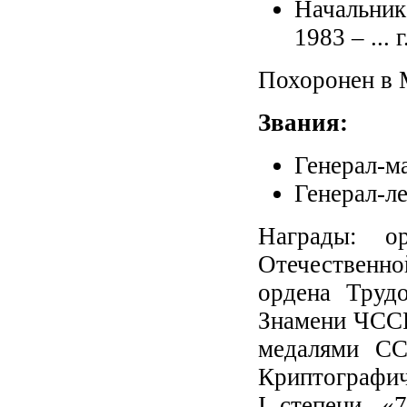
Начальник
1983 – ... г
Похоронен в 
Звания:
Генерал-ма
Генерал-ле
Награды: о
Отечественно
ордена Труд
Знамени ЧССР
медалями СС
Криптографич
I степени, «