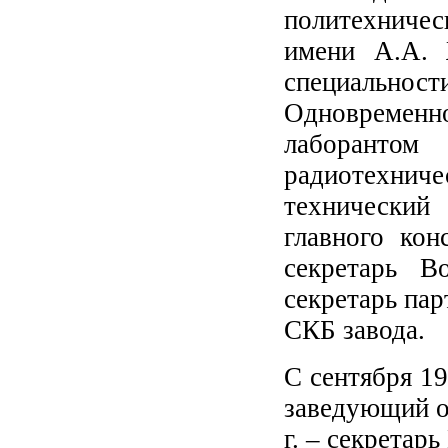
политехниче
имени А.А. 
специально
Одновремен
лаборанто
радиотехни
технический
главного кон
секретарь В
секретарь пар
СКБ завода.
С сентября 19
заведующий от
г. – секретар