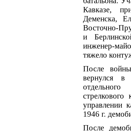
батальона. Уч
Кавказе, п
Деменска, Ел
Восточно-Пру
и Берлинск
инженер-май
тяжело конту
После войны
вернулся в
отдельного 
стрелкового 
управлении 
1946 г. демоб
После демоб