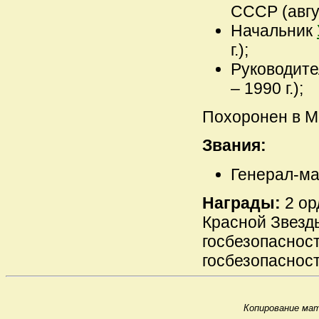
СССР (авгус
Начальник
г.);
Руководит
– 1990 г.);
Похоронен в М
Звания:
Генерал-май
Награды:
2 ор
Красной Звезд
госбезопасност
госбезопасности
Копирование мат