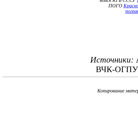
войск КГБ СССР
ПОГО
Красно
погра
Источники:
ВЧК-ОГПУ-
Копирование матер