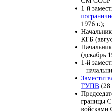
СМ СССР (
1-й замес
пограничн
1976 г.);
Начальник
КГБ (авгус
Начальник
(декабрь 1
1-й замес
– начальн
Заместите
ГУПВ
(28 
Председат
границы С
войсками С