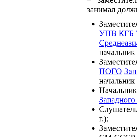
– заместите
занимал долж
Заместите
УПВ КГБ Т
Среднеази
начальник 
Заместите
ПОГО
Зап
начальник ш
Начальни
Западного
Слушатель
г.);
Заместите