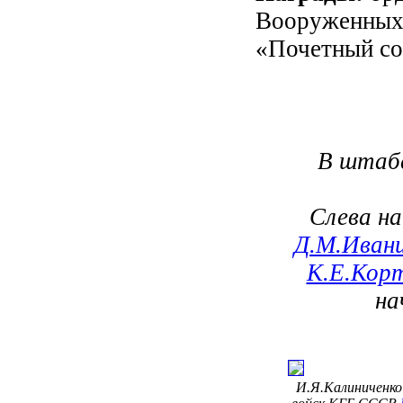
Вооруженных С
«Почетный со
В штабе
Слева н
Д.М.Иван
К.Е.Кор
на
И.Я.Калиниченко