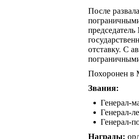
После развал
пограничными 
председатель
государственн
отставку. С а
пограничными
Похоронен в 
Звания:
Генерал-ма
Генерал-ле
Генерал-по
Награды:
орд