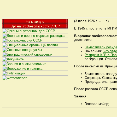
(3 июля 1926 г. – ... г.)
В 1945 г. поступил в МГИМ
В органах госбезопаснос
должности:
Заместитель резиде
Начальник
5-го отд
Резидент КГБ в Па
во Франции. Объявле
После высылки из Франци
Заместитель завед
Секретарь Союза ж
Председатель прав
После развала СССР основ
Звания:
Генерал-майор;