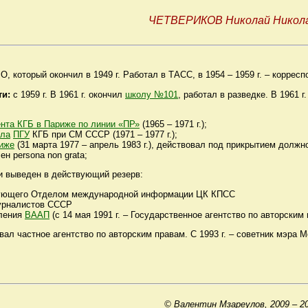
ЧЕТВЕРИКОВ Николай Никол
О, который окончил в 1949 г. Работал в ТАСС, в 1954 – 1959 г. – коррес
ти:
с 1959 г. В 1961 г. окончил
школу №101
, работал в разведке. В 1961
нта КГБ в Париже по линии «ПР»
(1965 – 1971 г.);
ела
ПГУ
КГБ при СМ СССР (1971 – 1977 г.);
риже
(31 марта 1977 – апрель 1983 г.), действовал под прикрытием должн
н persona non grata;
и выведен в действующий резерв:
ующего Отделом международной информации ЦК КПСС
урналистов СССР
ления
ВААП
(с 14 мая 1991 г. – Государственное агентство по авторским 
ал частное агентство по авторским правам. С 1993 г. – советник мэра
© Валентин Мзареулов, 2009 – 2