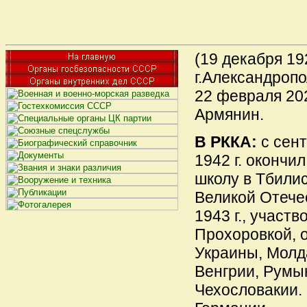
(
1
9 декабря
19
г.Александропо
22 февраля 202
Армянин.
В РККА:
с сент
1942 г. окончи
школу в Тбилис
Великой Отече
1943 г., участв
Прохоровкой, 
Украины, Молд
Венгрии, Румын
Чехословакии.