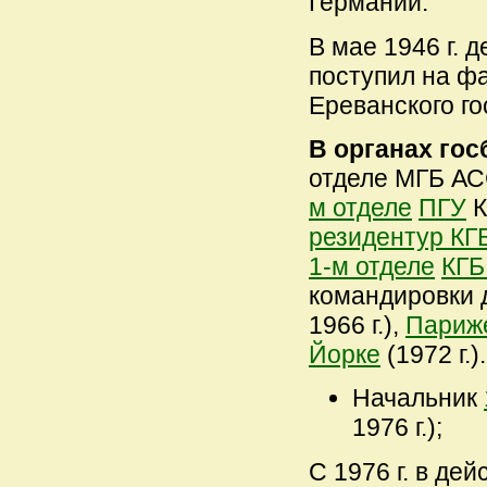
Германии.
В мае 1946 г. 
поступил на ф
Ереванского го
В органах гос
отделе МГБ А
м отделе
ПГУ
К
резидентур КГ
1-м отделе
КГБ
командировки 
1966 г.),
Париж
Йорке
(1972 г.
Начальник
1976 г.);
C 1976
г. в де