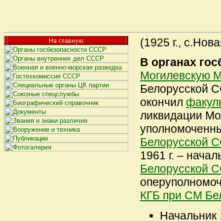
(1925 г., с.Нов
В органах гос
Могилевскую 
Белорусской С
окончил
факуль
ликвидации Мол
уполномоченны
Белорусской С
1961 г. – нача
Белорусской С
оперуполномоч
КГБ при СМ Бе
Начальник 