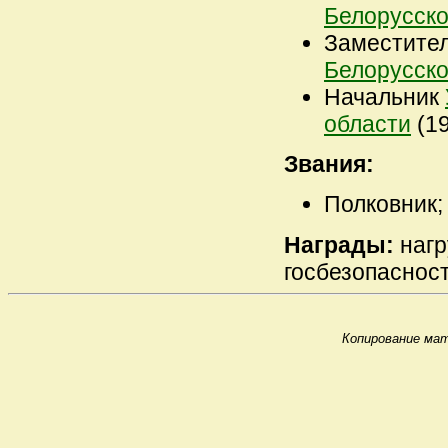
Белорусск
Заместите
Белорусск
Начальник
области
(19
Звания:
Полковник;
Награды:
нагр
госбезопасност
Копирование мат