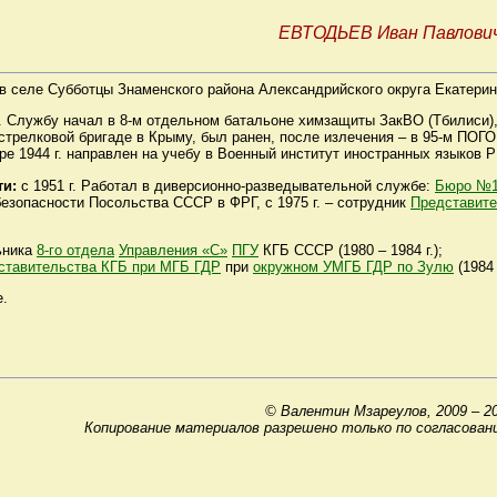
ЕВТОДЬЕВ Иван Павлови
. в селе Субботцы Знаменского района Александрийского округа Екатерин
г. Службу начал в 8-м отдельном батальоне химзащиты ЗакВО (Тбилиси),
 стрелковой бригаде в Крыму, был ранен, после излечения – в 95-м ПОГ
ре 1944 г. направлен на учебу в Военный институт иностранных языков 
ти:
с 1951 г. Работал в диверсионно-разведывательной службе:
Бюро №
безопасности Посольства СССР в ФРГ, с 1975 г. – сотрудник
Представите
ьника
8-го отдела
Управления «С»
ПГУ
КГБ СССР (1980 – 1984 г.);
ставительства КГБ при МГБ ГДР
при
окружном УМГБ ГДР по Зулю
(1984 
е.
© Валентин Мзареулов, 2009 – 2
Копирование материалов разрешено только по согласован