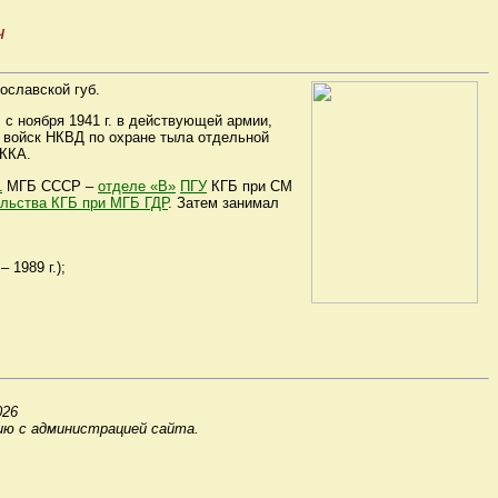
ч
ославской губ.
 с ноября 1941 г. в действующей армии,
О войск НКВД по охране тыла отдельной
РККА.
1
МГБ СССР –
отделе «В»
ПГУ
КГБ при СМ
льства КГБ при МГБ ГДР
. Затем занимал
– 1989 г.);
026
ию с администрацией сайта.