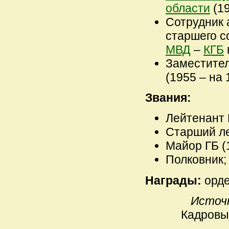
области
(19
Сотрудник 
старшего с
МВД
–
КГБ
Заместите
(1955 – на 1
Звания:
Лейтенант Г
Старший ле
Майор ГБ (1
Полковник;
Награды:
орде
Источ
Кадровы