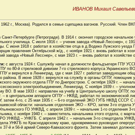
ИВАНОВ Михаил Савельев
 – 1962 г., Москва). Родился в семье сцепщика вагонов. Русский. Член ВК
 Санкт-Петербурге (Петрограде). В 1914 г. окончил городское начальное
ального училища. С июля 1916 г. – ученик завода «Новый Лесснер», с 191
ы. С июня 1918 г. работал в хозяйстве отца в д.Водеко Лужского уезда 
торщик правления Октябрьской ж/д., с ноября 1921 г. вновь работал в хоз
чий завода «Новый Лесснер», с мая 1923 г. – вновь работал в хозяйстве о
ти:
с августа 1924 г. Сшлужбу начал в должности фельдъегеря ГПУ УССР, 
У по 80-й стрелковой дивизии 7-го стрелкового корпуса Украинского ВО
 ОГПУ и вернулся в Ленинград, где с мая 1927 г. работал заведующим об
 района. В июне 1928 г. вернулся на службу в органы ОГПУ, помощник 
ского окружного отдела ГПУ по Днепрострою. С октября 1929 г. – начал
сесоюзного электрообъединения, Ленинград. С ноября 1939 г. – уполн
у ВО. В мае 1933 г. направлен на учебу в Центральную школу ОГПУ, по
г. – в центральном аппарате ОГПУ – НКВД, работал по экономической ли
затем 4-го, с 25 мая 1935 г. – 6-го отделений ЭКО ГУГБ НКВД СССР. С я
шевской области: начальник отделения ЭКО – КРО, затем 3-го отдела У
Ульяновского ГО УНКВД, с апреля 1939 г. – начальник 1-го отделения 3-г
льника, с ноября 1940 г. – заместитель начальника этого отдела, с марта 
РО УНКВД – УНКГБ. C апреля 1942 г. – начальник 3-го спецотдела УНКВД
 отдела УНКГБ по Краснодарскому краю, одновременно руководил опергр
 37-й и 56-й армий Северо-Кавказского фронта. Затем занимал должнос