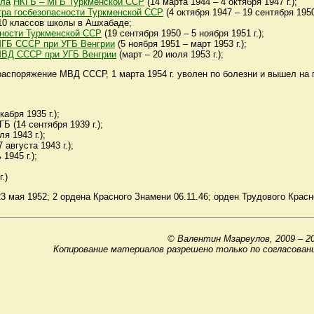
ела
НКГБ – МГБ Туркменской ССР
(14 марта 1944 – 4 октября 1947 г.);
ра госбезопасности Туркменской ССР
(4 октября 1947 – 19 сентября 1950 г
10 классов школы в Ашхабаде;
сности Туркменской ССР
(19 сентября 1950 – 5 ноября 1951 г.);
МГБ СССР при УГБ Венгрии
(5 ноября 1951 – март 1953 г.);
МВД СССР при УГБ Венгрии
(март – 20 июля 1953 г.);
в распоряжение МВД СССР, 1 марта 1954 г. уволен по болезни и вышел на
абря 1935 г.);
Б (14 сентября 1939 г.);
я 1943 г.);
августа 1943 г.);
1945 г.);
.)
 мая 1952; 2 ордена Красного Знамени 06.11.46; орден Трудового Красно
© Валентин Мзареулов, 2009 – 2
Копирование материалов разрешено только по согласован