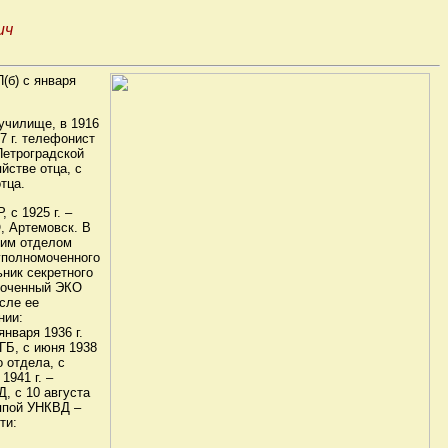
ич
П(б) с января
 училище, в 1916
7 г. телефонист
Петроградской
яйстве отца, с
тца.
с 1925 г. –
, Артемовск. В
щим отделом
уполномоченного
ьник секретного
омоченный ЭКО
сле ее
нии:
нваря 1936 г.
ГБ, с июня 1938
о отдела, с
1941 г. –
, с 10 августа
уппой УНКВД –
ти: