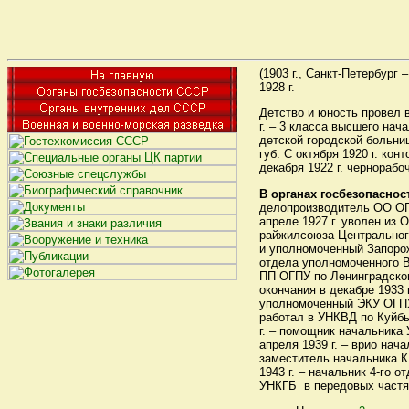
(1903 г., Санкт-Петербург
1928 г.
Детство и юность провел в
г. – 3 класса высшего нач
детской городской больниц
губ. С октября 1920 г. кон
декабря 1922 г. чернорабо
В органах госбезопаснос
делопроизводитель ОО ОГП
апреле 1927 г. уволен из
райжилсоюза Центрального
и уполномоченный Запорож
отдела уполномоченного В
ПП ОГПУ по Ленинградском
окончания в декабре 1933 
уполномоченный ЭКУ ОГПУ, 
работал в УНКВД по Куйбы
г. – помощник начальника 
апреля 1939 г. – врио нача
заместитель начальника К
1943 г. – начальник 4-го
УНКГБ в передовых частях