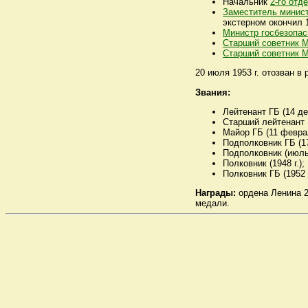
Начальник
2-го отд
Заместитель минист
экстерном окончил 
Министр госбезопа
Старший советник 
Старший советник 
20 июля 1953 г. отозван 
Звания:
Лейтенант ГБ (14 дек
Старший лейтенант Г
Майор ГБ (11 феврал
Подполковник ГБ (17 
Подполковник (июль 
Полковник (1948 г.);
Полковник ГБ (1952 г
Награды:
ордена Ленина 23
медали.