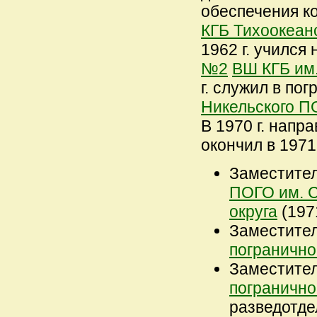
обеспечения 
КГБ Тихоокеанс
1962 г. учился
№2
ВШ КГБ им
г. служил в по
Никельского 
В 1970 г. напр
окончил в 1971
Заместител
ПОГО им. 
округа
(1971
Заместител
погранично
Заместител
погранично
разведотдел