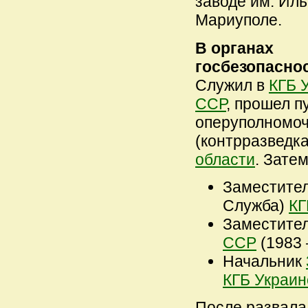
заводе им. Иль
Мариуполе.
В органах
госбезопасно
Служил в
КГБ 
ССР
, прошел п
оперуполномоч
(контрразведк
области
. Зате
Заместите
Служба)
КГ
Заместите
ССР
(1983 –
Начальник
КГБ Украи
После развала