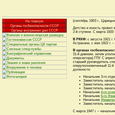
(сентябрь 1903 г., Царицын
Детство и юность провел в
2-й ступени. С марта 1920
В РККФ:
с августа 1921 г
Астрахани, с мая 1922 г. 
В органах госбезопаснос
31-й дивизии, затем уполн
оперсектора) ГПУ. С апрел
старший руководитель спе
оперуполномоченный 11-й ч
должности:
Начальник 3-го отде
Заместитель началь
Заместитель начальн
Заместитель начал
Начальник
4-го отд
Начальник
6-го Упр
Начальник
Управле
Заместитель начал
С марта 1947 г. – начальн