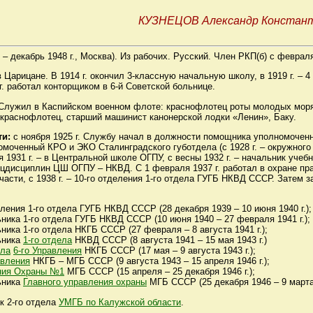
КУЗНЕЦОВ Александр Констан
 – декабрь 1948 г., Москва). Из рабочих. Русский. Член РКП(б) с февраля
 Царицане. В 1914 г. окончил 3-классную начальную школу, в 1919 г. – 
 г. работал конторщиком в 6-й Советской больнице.
. Служил в Каспийском военном флоте: краснофлотец роты молодых мор
– краснофлотец, старший машинист канонерской лодки «Ленин», Баку.
ти:
с ноября 1925 г. Службу начал в должности помощника уполномоче
омоченный КРО и ЭКО Сталинградского губотдела (с 1928 г. – окружного
я 1931 г. – в Центральной школе ОГПУ, с весны 1932 г. – начальник учеб
цдисциплин ЦШ ОГПУ – НКВД. С 1 февраля 1937 г. работал в охране пр
асти, с 1938 г. – 10-го отделения 1-го отдела ГУГБ НКВД СССР. Затем 
ления 1-го отдела ГУГБ НКВД СССР (28 декабря 1939 – 10 июня 1940 г.);
ника 1-го отдела ГУГБ НКВД СССР (10 июня 1940 – 27 февраля 1941 г.);
ика 1-го отдела НКГБ СССР (27 февраля – 8 августа 1941 г.);
ьника
1-го отдела
НКВД СССР (8 августа 1941 – 15 мая 1943 г.)
ела
6-го Управления
НКГБ СССР (17 мая – 9 августа 1943 г.);
авления
НКГБ – МГБ СССР (9 августа 1943 – 15 апреля 1946 г.);
ния Охраны №1
МГБ СССР (15 апреля – 25 декабря 1946 г.);
ьника
Главного управления охраны
МГБ СССР (25 декабря 1946 – 9 марта 
ик 2-го отдела
УМГБ по Калужской области
.