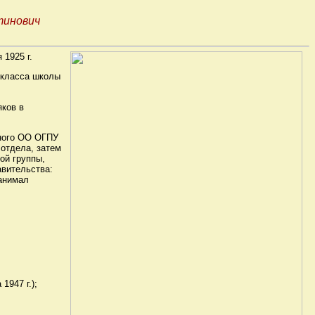
тинович
 1925 г.
4 класса школы
яков в
нного ОО ОГПУ
 отдела, затем
ной группы,
авительства:
занимал
1947 г.);