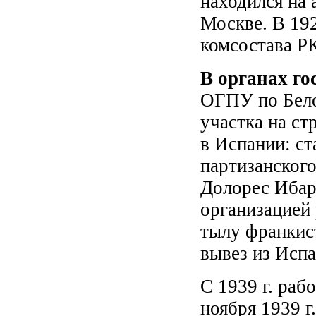
находился на 
Москве. В 192
комсостава Р
В органах го
ОГПУ по Бело
участка на ст
в Испании: с
партизанского
Долорес Ибар
организацией
тылу франкис
вывез из Исп
С 1939 г. раб
ноября 1939 г