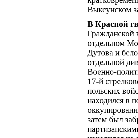
кратковремен
Выксунском за
В Красной г
Гражданской 
отдельном Мос
Дутова и белоч
отдельной див
Военно-полит
17-й стрелков
польских войс
находился в п
оккупированн
затем был за
партизанскими