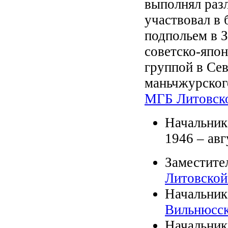
выполнял раз
участвовал в
подпольем в З
советско-япо
группой в Се
маньчжурского
МГБ Литовск
Начальни
1946 – авг
Заместите
Литовско
Начальник
Вильнюсск
Начальни