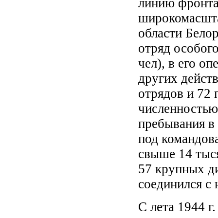
линию фронта
широкомасшта
области Бело
отряд особог
чел), в его о
других дейст
отрядов и 72
численностью
пребывания в
под командов
свыше 14 тыс
57 крупных ди
соединился с
С лета 1944 