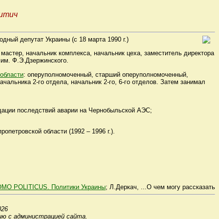
итич
дный депутат Украины (с 18 марта 1990 г.)
, мастер, начальник комплекса, начальник цеха, заместитель директора
 им. Ф.Э.Дзержинского.
 области
: оперуполномоченный, старший оперуполномоченный,
начальника 2-го отдела, начальник 2-го, 6-го отделов. Затем занимал
видации последствий аварии на Чернобыльской АЭС;
петровской области (1992 – 1996 г.).
MO POLITICUS. Политики Украины
; Л.Деркач, ...О чем могу рассказать
026
ию с администрацией сайта.