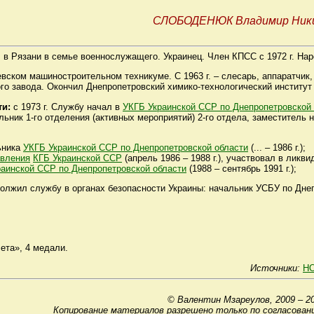
СЛОБОДЕНЮК Владимир Ник
. в Рязани в семье военнослужащего. Украинец. Член КПСС с 1972 г. Наро
евском машиностроительном техникуме. С 1963 г. – слесарь, аппаратчик
го завода. Окончил Днепропетровский химико-технологический институт
ти:
с 1973 г. Службу начал в
УКГБ Украинской ССР по Днепропетровской
чальник 1-го отделения (активных мероприятий) 2-го отдела, заместитель 
ьника
УКГБ Украинской ССР по Днепропетровской области
(... – 1986 г.);
авления
КГБ Украинской ССР
(апрель 1986 – 1988 г.), участвовал в лик
аинской ССР по Днепропетровской области
(1988 – сентябрь 1991 г.);
лжил службу в органах безопасности Украины: начальник УСБУ по Днепро
ета», 4 медали.
Источники:
HO
© Валентин Мзареулов, 2009 – 2
Копирование материалов разрешено только по согласован