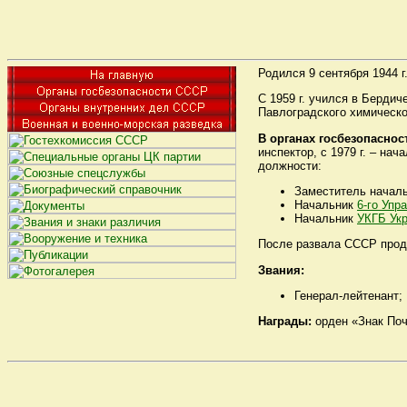
Родился 9 сентября 1944 г
С 1959 г. учился в Бердич
Павлоградского химическо
В органах госбезопаснос
инспектор, с 1979 г. – на
должности:
Заместитель начал
Начальник
6-го Упр
Начальник
УКГБ Укр
После развала СССР продо
Звания:
Генерал-лейтенант;
Награды:
орден «Знак Поч